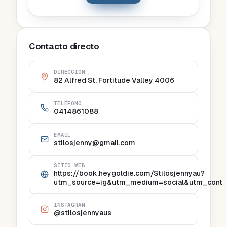
Contacto directo
DIRECCIÓN
82 Alfred St. Fortitude Valley 4006
TELÉFONO
0414861088
EMAIL
stilosjenny@gmail.com
SITIO WEB
https://book.heygoldie.com/Stilosjennyau?
utm_source=ig&utm_medium=social&utm_con
INSTAGRAM
@stilosjennyaus