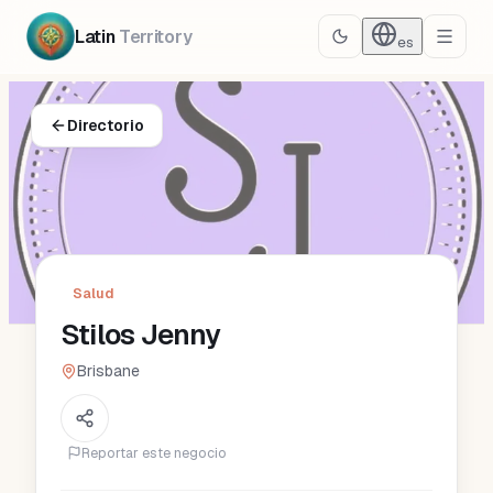
Latin
Territory
es
Directorio
Salud
Stilos Jenny
Brisbane
Reportar este negocio